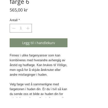
farge 6
Pris
565,00 kr
Antall
*
Legg til i handlekurv
Finnes i ulike fargenyanser som kan
kombineres med hverandre avhengig av
årstid og hudfarge. Kan brukes til Vitiligo,
men også for å skjule åreknuter eller
andre misfarginger i huden.
Velg farge ved å sammenligne med
fargetonen i huden din. Er du i tvil så kan
du sende oss et bilde av huden din for
anbefaling av farge. Send på e-post til
vitiligoforeningen@gmail.com